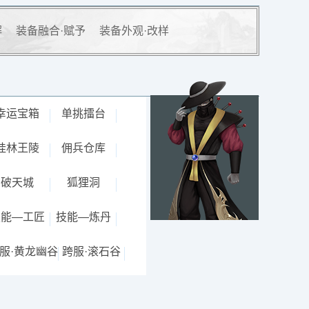
解
装备融合·赋予
装备外观·改样
幸运宝箱
单挑擂台
桂林王陵
佣兵仓库
破天城
狐狸洞
技能—工匠
技能—炼丹
服·黄龙幽谷
跨服·滚石谷