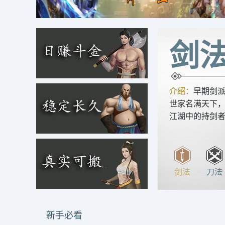
剑
介绍：
早期剑
世家名满天下
江湖中的持剑
剑法
刀法
新手必看