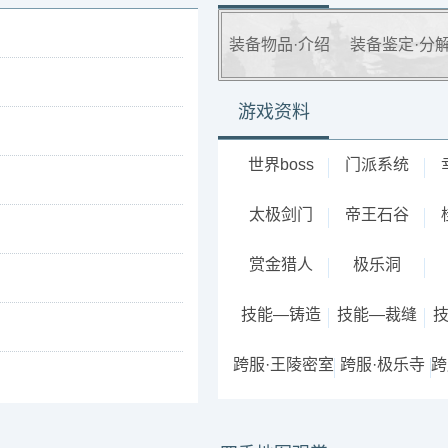
装备物品·介绍
装备鉴定·分
游戏资料
世界boss
门派系统
太极剑门
帝王石谷
赏金猎人
极乐洞
技能—铸造
技能—裁缝
跨服·王陵密室
跨服·极乐寺
跨