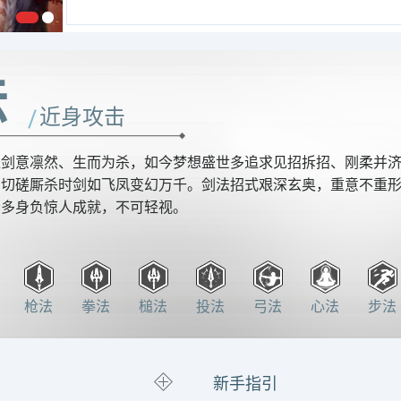
法
近身攻击
派剑意凛然、生而为杀，如今梦想盛世多追求见招拆招、刚柔并
，切磋厮杀时剑如飞凤变幻万千。剑法招式艰深玄奥，重意不重
者多身负惊人成就，不可轻视。
枪法
拳法
槌法
投法
弓法
心法
步法
新手指引